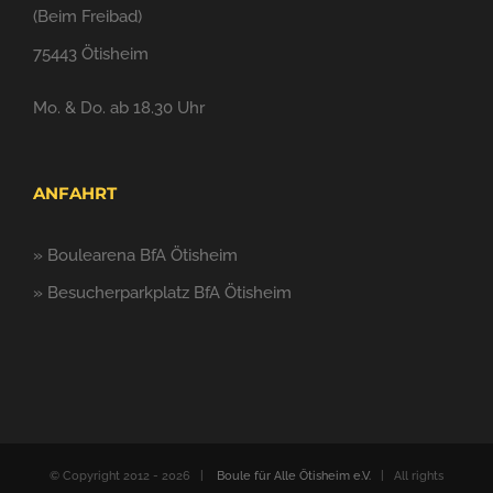
(Beim Freibad)
75443 Ötisheim
Mo. & Do. ab 18.30 Uhr
ANFAHRT
»
Boulearena BfA Ötisheim
»
Besucherparkplatz BfA Ötisheim
© Copyright 2012 -
2026 |
Boule für Alle Ötisheim e.V.
| All rights