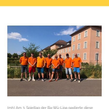
Zeige
grösseres
Bild
(mh) Am 3. Spieltag der Ba-Wü-Liga gastierte diese