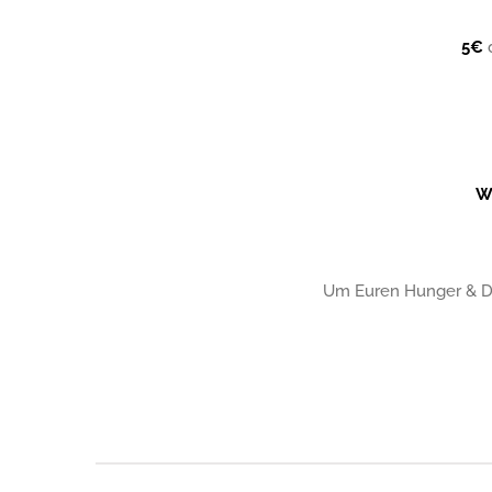
5€
Wi
Um Euren Hunger & Dur