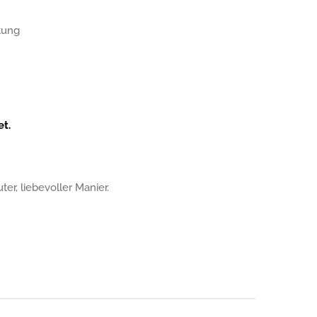
tung
et.
r, liebevoller Manier.