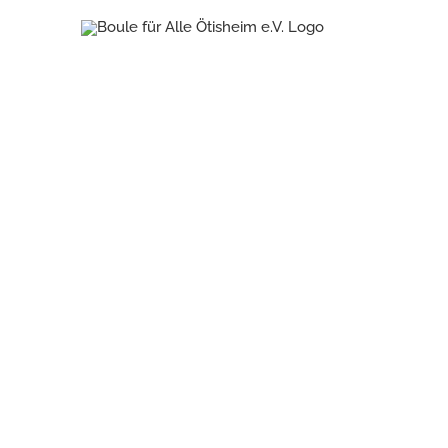
Skip
to
content