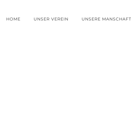
HOME
UNSER VEREIN
UNSERE MANSCHAF