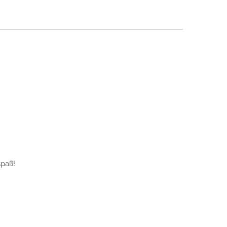
spaß!