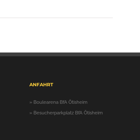
ANFAHRT
»
Boulearena BfA Ötisheim
»
Besucherparkplatz BfA Ötisheim