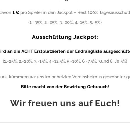
davon
1 €
pro Spieler in den Jackpot – Rest 100% Tagesausschüt
(1.=35%, 2.=25%, 3.=20%, 4.=15%, 5.=5%)
Ausschüttung Jackpot:
rd an die ACHT Erstplatzierten der Endrangliste ausgeschütt
(1.=25%, 2.=20%, 3.=15%, 4.=12,5%, 5.=10%, 6.=7,5%, 7.und 8. Je 5%)
st kümmern wir uns im beheizten Vereinsheim in gewohnter gute
Bitte macht von der Bewirtung Gebrauch!
Wir freuen uns auf Euch!