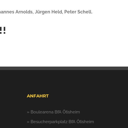
annes Arnolds, Jürgen Held, Peter Schell.
!!
ANFAHRT
»
Boulearena BfA Ötisheim
»
Besucherparkplatz BfA Ötisheim