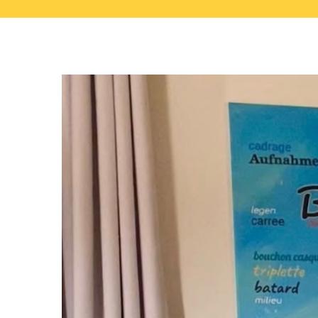
Zeige
grösseres
Bild