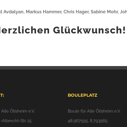
at Avdalyan, Markus Hammer, Chris Hager, Sabine Mohr, Joh
erzlichen Glückwunsch!
T:
BOULEPLATZ
 Alle Ötisheim e.V.
Boule für Alle Ötisheim e.V.
Albrecht-Str. 15
48.967595, 8.793565