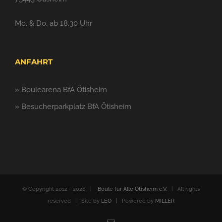
Mo. & Do. ab 18.30 Uhr
ANFAHRT
»
Boulearena BfA Ötisheim
»
Besucherparkplatz BfA Ötisheim
© Copyright 2012 -
2026 |
Boule für Alle Ötisheim e.V.
| All rights
reserved | Site by
LEO
| Powered by
MILLER